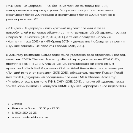
«М.Видео - Эльдорадо» — Ко-бренд магазинов бытовой техники,
электроники и товаров для дома. География присутствия компании
охватывает более 200 городов и насчитывает более 600 магазинов в
разных регионах РФ.
«М.Видео - Эльдорадо» – пятикратный лауреат премии «Права
потребителей и качество обслуживания», трехкратный обладатель премии
«Марка №1 в России» (2012, 2014, 2016), а также обладатель премий
«Компания года 2012» и «HR-бренд 2013» и двукратный обладатель премии
«Лучшие социальные проекты России» (2013, 2015).
В 2015 году компания «Эльдорадо» была удостоена ряда отраслевых наград,
таких как EMEA Channel Academy: «Ритейлер года в регионе РФ & СНГ»;
премии в номинации «Лучшие цены», организованной экспертным
проектом Hi-Tech.Mail.Ru, а также Online Retail Russia Awards в номинации
«Лучший интернет-магазин» (2015, 2016), обладатель премии Russian Retail
Awards 2016, двукратный обладатель премии EMEA Channel Academy:
«Ритейлер года в регионе РФ & СНГ» (2015, 2016), а также обладатель приза
зрительских симпатий конкурса АКМР «Лучшее корпоративное видео 2016».
2 этаж
Режим работы: с 10:00 до 22:00
Покупателям
8 (800) 250-25-25
www.mvideoeldorado.ru
Магазины
Парковка