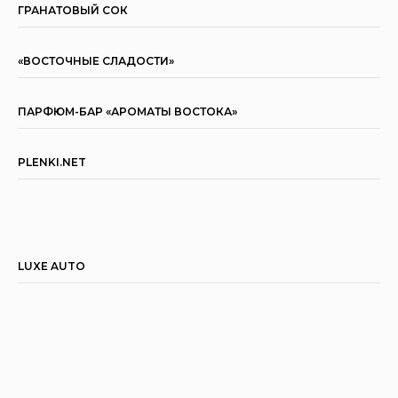
ГРАНАТОВЫЙ СОК
Соглашаюсь на обработку моих персональных
данных и с
Политики конфиденциальности
«ВОСТОЧНЫЕ СЛАДОСТИ»
Подписаться на расссылку
ПАРФЮМ-БАР «АРОМАТЫ ВОСТОКА»
© ООО «Л 153», 2025
PLENKI.NET
Продолжая использовать сайт, вы даете согласие на
обработку файлов Cookies и других пользовательских
данных, в соответствии с
Политикой
конфиденциальности
.
LUXE AUTO