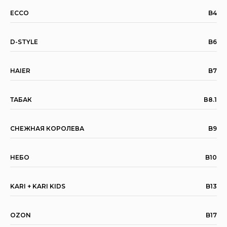
ECCO
B4
D-STYLE
B6
HAIER
B7
ТАБАК
В8.1
СНЕЖНАЯ КОРОЛЕВА
B9
НЕБО
B10
KARI + KARI KIDS
B13
OZON
B17