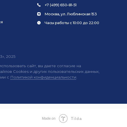
П
5
вать сайт, вы даете согласие на
ookies и других пользовательских данных,
литикой конфиденциальности
.
Tilda
Made on