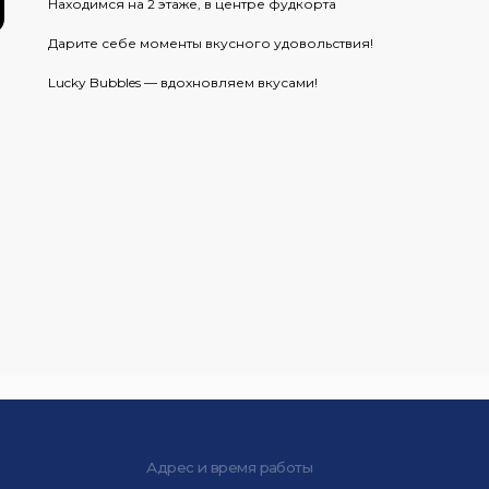
Находимся на 2 этаже, в центре фудкорта
Дарите себе моменты вкусного удовольствия!
Lucky Bubbles — вдохновляем вкусами!
Подпишитесь 
Адрес и время работы
+7 (499) 650-81-51
Москва, ул. Люблинская 153
Часы работы с 10:00 до 22:00
Соглашаюс
данных и 