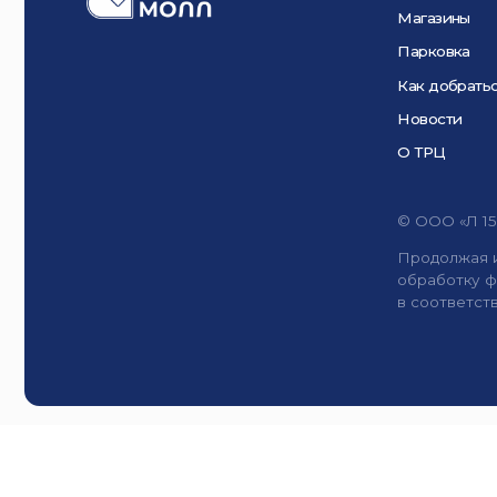
О ТРЦ
© ООО «Л 153», 202
Продолжая использо
обработку файлов C
в соответствии с
По