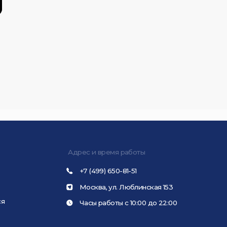
Подпишитесь 
Адрес и время работы
+7 (499) 650-81-51
Москва, ул. Люблинская 153
Часы работы с 10:00 до 22:00
Соглашаюс
данных и 
П
5
вать сайт, вы даете согласие на